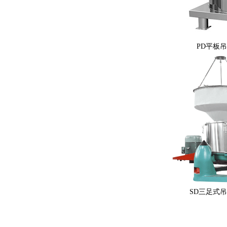
PD平板
SD三足式