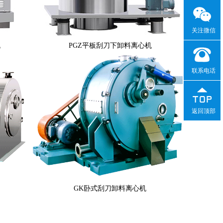
关注微信
机
PGZ平板刮刀下卸料离心机
联系电话
返回顶部
GK卧式刮刀卸料离心机