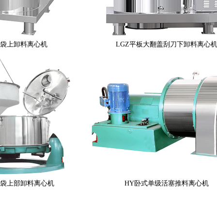
吊袋上卸料离心机
LGZ平板大翻盖刮刀下卸料离心
吊袋上部卸料离心机
HY卧式单级活塞推料离心机